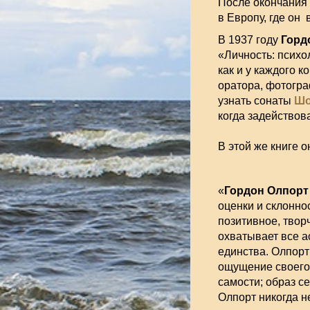
После окончания 
в Европу, где он
В 1937 году
Горд
«Личность: психо
как и у каждого к
оратора, фотогра
узнать сонаты
Шо
когда задействов
В этой же книге 
«
Гордон Олпорт
оценки и склонно
позитивное, твор
охватывает все 
единства. Олпорт
ощущение своего
самости; образ с
Олпорт никогда н