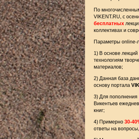
По многочисленным
VIKENT.RU, с осени
бесплатных
лекц
коллективах и сов
Параметры online-л
1) В основе лекций
технологиям творч
материалов;
2) Данная база да
основу портала
VI
3) Для пополнения
Викентьев ежедне
книг;
4) Примерно
30-40
ответы на вопросы