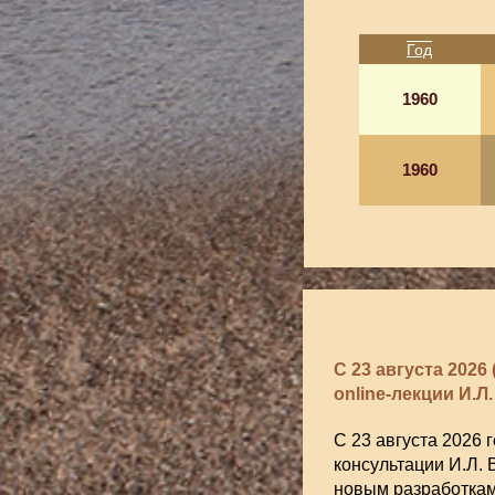
Год
1960
1960
С 23 августа 202
online-лекции И.Л
С 23 августа 2026 
консультации И.Л. В
новым разработка