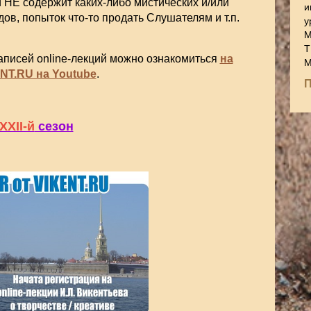
 НЕ содержит каких-либо мистических и/или
и
ов, попыток что-то продать Слушателям и т.п.
у
М
Т
аписей online-лекций можно ознакомиться
на
М
NT.RU на Youtube
.
П
XXII-й
сезон