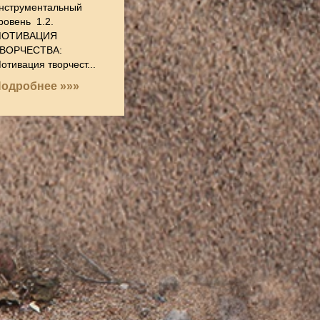
нструментальный
ровень 1.2.
ОТИВАЦИЯ
ВОРЧЕСТВА:
отивация творчест...
одробнее »»»