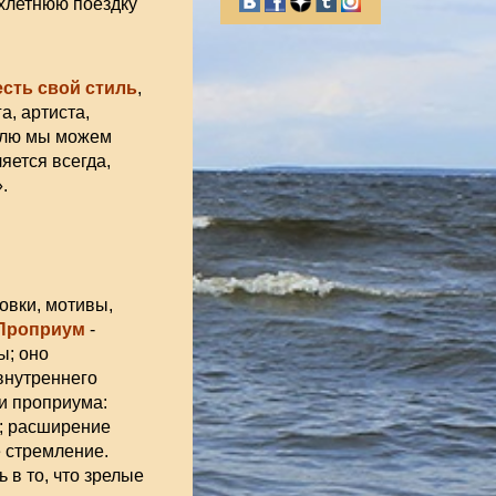
хлетнюю поездку
есть свой стиль
,
а, артиста,
тилю мы можем
яется всегда,
.
овки, мотивы,
Проприум
-
ы; оно
внутреннего
и проприума:
; расширение
 стремление.
 в то, что зрелые