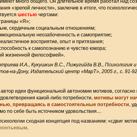
имеют много общего. Он длительное время работал над со
ания «зрелой личности», заключив в итоге, что психологиче
твуется
шестью
чертами:
границы «Я»;
плым, сердечным социальным отношениям;
эмоциональную неозабоченность и самоприятие;
реалистичное восприятие, опыт и притязания;
способность к самопознанию и чувство юмора;
ной жизненной философией».
итриева И.А., Кукушкин В.С., Пижугийда В.В., Психология и 
ов-на-Дону, Издательский центр «МарТ», 2005 г., с. 91-92
 автор идеи функциональной автономии мотивов, согласно 
довлетворения какой-либо потребности,
мотивы могут на
нью, превращаясь в самостоятельные потребности,
уд
мо по себе быть источником удовольствия…
психологии сходная концепция под названием: «сдвиг моти
Леонтьевым
.