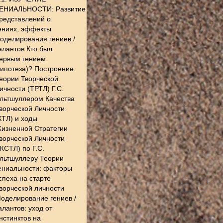
ЕНИАЛЬНОСТИ: Развитие
редставлений о
ениях, эффекты
оделирования гениев /
алантов Кто был
ервым гением
гипотеза)? Построение
еории Творческой
ичности (ТРТЛ) Г.С.
льтшуллером Качества
ворческой Личности
КТЛ) и ходы
изненной Стратегии
ворческой Личности
ЖСТЛ) по Г.С.
льтшуллеру Теории
ениальности: факторы
спеха на старте
ворческой личности
оделирование гениев /
алантов: уход от
нстинктов на