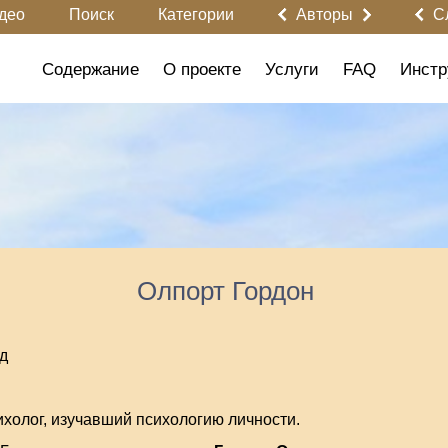
део
Поиск
Категории
Авторы
С
Содержание
О проекте
Услуги
FAQ
Инстр
Олпорт Гордон
д
холог, изучавший психологию личности.