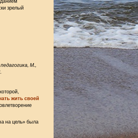
зданием
ски зрелый
педагогика, М.,
.
которой,
чать жить своей
овлетворение
ва на цель» была