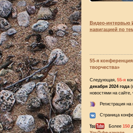
Видео-интервью И
навигацией по те
55-я конференция
творчества»
Следующая,
55-я
кон
декабря 2024 года
(
новостями на сайте,
Регистрация на
Страница конфе
Более
150
д
YouTube-канале.