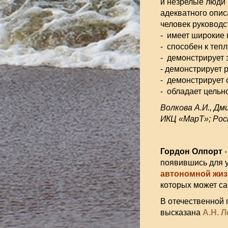
и незрелые люди 
адекватного опис
человек руководс
- имеет широкие 
- способен к те
- демонстрирует 
- демонстрирует 
- демонстрирует 
- обладает цель
Волкова А.И., Дм
ИКЦ «МарТ»; Рост
Гордон Олпорт
-
появившись для у
автономной жиз
которых может са
В отечественной 
высказана
А.Н. 