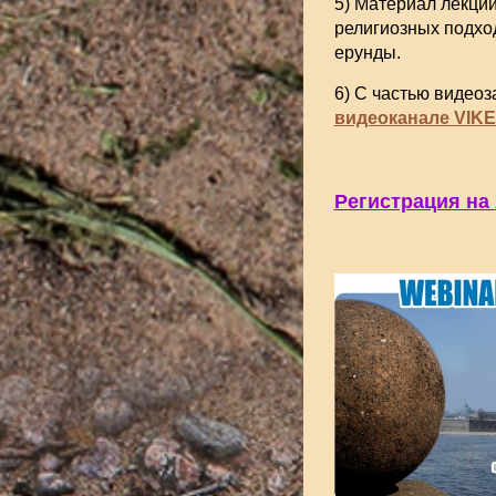
5) Материал лекций
религиозных подход
ерунды.
6) С частью видеоз
видеоканале VIKE
Регистрация на