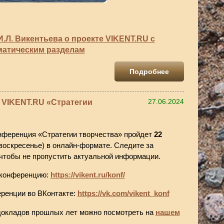
.Л. Викентьева о проекте VIKENT.RU с
матическим разделам
Подробнее
 VIKENT.RU «Стратегии
27.06.2024
ференция «Стратегии творчества» пройдет
22
воскресенье) в онлайн-формате. Следите за
 чтобы не пропустить актуальной информации.
 конференц
ию:
https://vikent.ru/konf/
ренции во ВКонтакте:
https://vk.com/vikent_konf
окладов прошлых лет можно посмотреть на
нашем