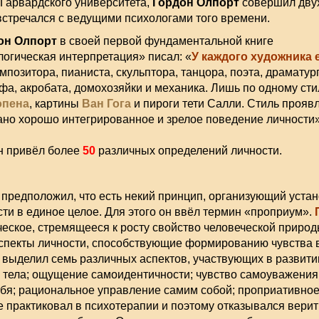
Гарвардского университета,
Гордон Олпорт
совершил дву
 встречался с ведущими психологами того времени.
он Олпорт
в своей первой фундаментальной книге
логическая интерпретация» писал: «
У каждого художника 
омпозитора, пианиста, скульптора, танцора, поэта, драматург
фа, акробата, домохозяйки и механика. Лишь по одному с
пена
, картины
Ван Гога
и пироги тети Салли. Стиль проявл
ано хорошо интегрированное и зрелое поведение личности»
он привёл более
50
различных определений личности.
предположил, что есть некий принцип, организующий устан
сти в единое целое. Для этого он ввёл термин «проприум».
ческое, стремящееся к росту свойство человеческой природ
аспекты личности, способствующие формированию чувства 
 выделил семь различных аспектов, участвующих в развити
 тела; ощущение самоидентичности; чувство самоуважения
ебя; рациональное управление самим собой; проприативное
е практиковал в психотерапии и поэтому отказывался верить