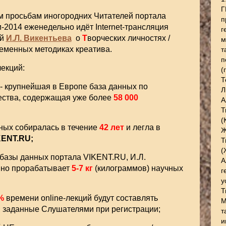
Г
 просьбам иногородних Читателей портала
п
-2014 еженедельно идёт Internet-трансляция
г
ий
И.Л. Викентьева
о
Т
ворческих личностях /
м
ременных методиках креатива.
т
п
екций:
(
Т
 - крупнейшая в Европе база данных по
Л
ества, содержащая уже более
58 000
А
Т
(
нных собиралась в течение
42 лет
и легла в
Ж
KENT.RU;
Т
(
 базы данных портала VIKENT.RU, И.Л.
А
вно прорабатывает
5-7 кг
(килограммов) научных
г
у
Т
%
времени online-лекций будут составлять
М
, заданные Слушателями при регистрации;
т
и