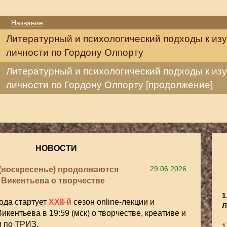
Название
Литературный и психологический подходы к из
личности по Гордону Олпорту
Литературный и психологический подходы к из
личности по Гордону Олпорту [продолжение]
НОВОСТИ
6 (воскресенье) продолжаются
29.06.2026
. Викентьева о творчестве
1
года стартует
XXII-й
сезон online-лекции и
Л
икентьева в 19:59 (мск) о творчестве, креативе и
м по ТРИЗ.
1